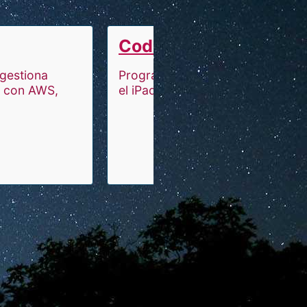
Code App
 gestiona
Programar y compilar en
s con AWS,
el iPad.