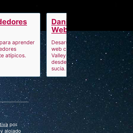
dedores
Daniel Primo -
Web Reactiva
para aprender
Desarrolla aplicaciones
edores
web como en Silicon
e atípicos.
Valley aunque programes
desde el cuarto de la ropa
sucia.
tiva
por
y alojado