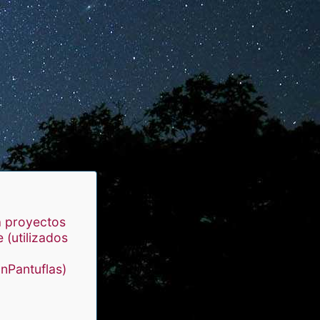
 proyectos
 (utilizados
Pantuflas)