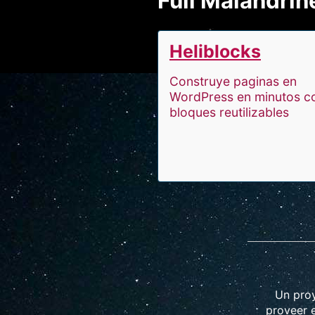
Full Malandrin
Heliblocks
Construye paginas en
WordPress en minutos c
bloques reutilizables
Un pro
proveer e