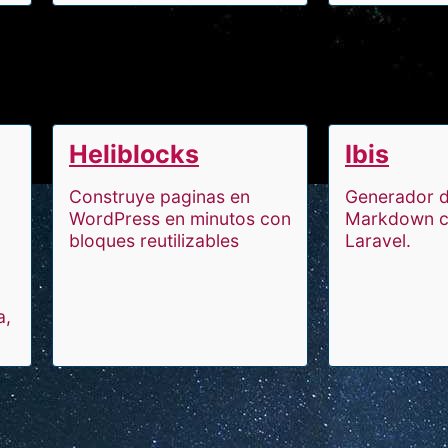
Heliblocks
Ibis
Construye paginas en
Generador 
WordPress en minutos con
Markdown 
bloques reutilizables
Laravel.
a,