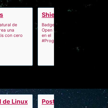
es
Shields
atural de
Badges para proyectos
rea una
Open Source (utilizados
is con cero
en el
#ProgramaEnPantuflas)
 de Linux
Postman