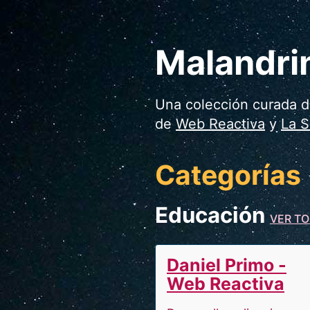
Malandri
Una colección curada d
de
Web Reactiva
y
La S
Categorías
Educación
VER T
Daniel Primo -
Web Reactiva