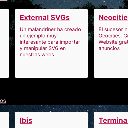
External SVGs
Neociti
Un malandriner ha creado
El sucesor n
un ejemplo muy
Geocities. C
interesante para importar
Website grat
y manipular SVG en
anuncios
nuestras webs.
DOS
Ibis
Terminal