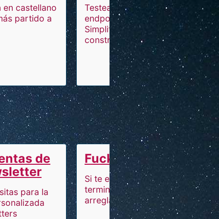
 en castellano
Testea una API con
más partido a
endpoints y respuestas.
Simplifica los pasos para
construir una API
entas de
FuckTerminal
sletter
Si te equivocas en la
terminal escribe "fuck" y lo
itas para la
arreglas.
rsonalizada
tters