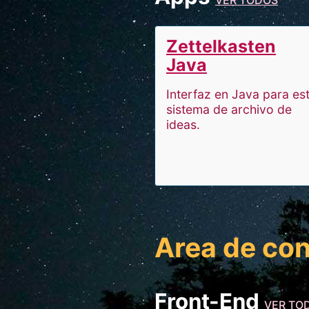
VER TODOS
Zettelkasten
Java
Interfaz en Java para es
sistema de archivo de
ideas.
Area de co
Front-End
VER TO