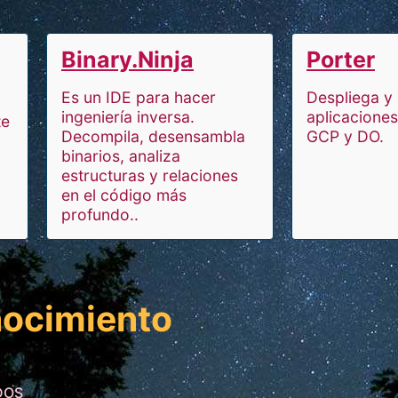
Binary.Ninja
Porter
Es un IDE para hacer
Despliega y
ingeniería inversa.
aplicacione
te
Decompila, desensambla
GCP y DO.
binarios, analiza
estructuras y relaciones
en el código más
profundo..
nocimiento
DOS