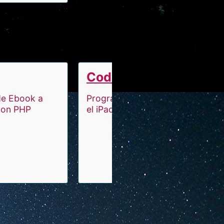
Code App
de Ebook a
Programar y compilar en
con PHP
el iPad.