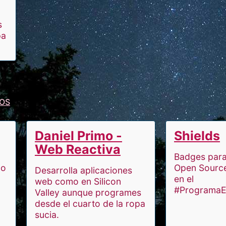
s
pa
OS
Daniel Primo -
Shields
Web Reactiva
Badges para
co
Open Source
Desarrolla aplicaciones
en el
web como en Silicon
#ProgramaEn
Valley aunque programes
desde el cuarto de la ropa
sucia.