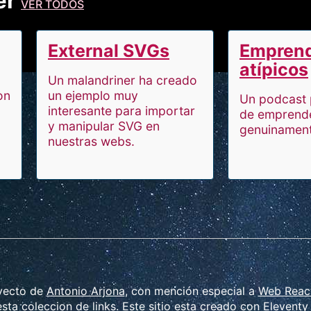
er
VER TODOS
External SVGs
Empren
atípicos
Un malandriner ha creado
on
un ejemplo muy
Un podcast 
interesante para importar
de emprend
y manipular SVG en
genuinament
nuestras webs.
yecto de
Antonio Arjona
, con mención especial a
Web Reac
sta coleccion de links. Este sitio esta creado con
Eleventy