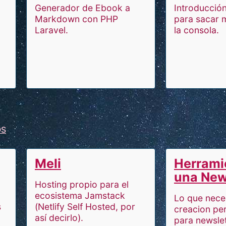
Generador de Ebook a
Introducción
Markdown con PHP
para sacar 
Laravel.
la consola.
OS
Meli
Herrami
una New
Hosting propio para el
ecosistema Jamstack
Lo que neces
s
(Netlify Self Hosted, por
creacion pe
así decirlo).
para newsle